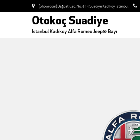
(Showroom) Bağdat Cad. No: 444 Suadiye Kadıköy İstanbul
Otokoç Suadiye
İstanbul Kadıköy Alfa Romeo Jeep® Bayi