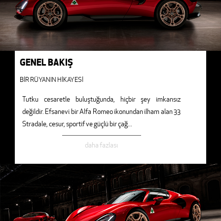
GENEL BAKIŞ
BİR RÜYANIN HİKAYESİ
Tutku cesaretle buluştuğunda, hiçbir şey imkansız
değildir. Efsanevi bir Alfa Romeo ikonundan ilham alan 33
Stradale, cesur, sportif ve güçlü bir çağ
...
daha fazlası