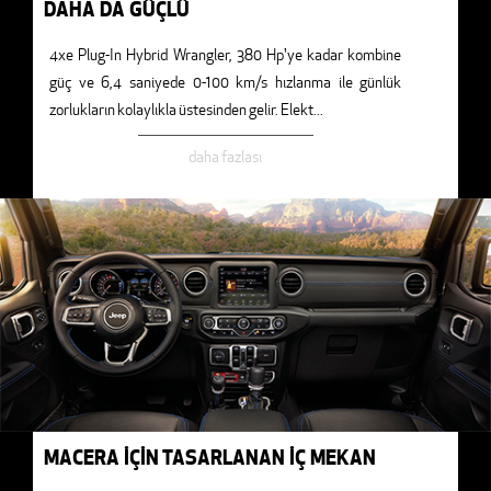
DAHA DA GÜÇLÜ
4xe Plug-In Hybrid Wrangler, 380 Hp'ye kadar kombine
güç ve 6,4 saniyede 0-100 km/s hızlanma ile günlük
zorlukların kolaylıkla üstesinden gelir. Elekt
...
daha fazlası
MACERA İÇİN TASARLANAN İÇ MEKAN