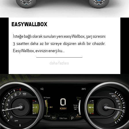
EASYWALLBOX
İsteğe bağlı olarak sunulan yeni easyWallbox, şarj süresini
3 saatten daha az bir süreye düşüren akıllı bir cihazdır.
EasyWallbox, evinizin enerji ku
...
daha fazlası